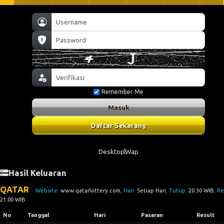
Remember Me
Masuk
Daftar Sekarang
Desktop
Wap
Hasil Keluaran
QATAR
Website:
www.qatarlottery.com
, Hari:
Setiap Hari
, Tutup:
20:30 WIB
, Re
21:00 WIB
No
Tanggal
Hari
Pasaran
Result