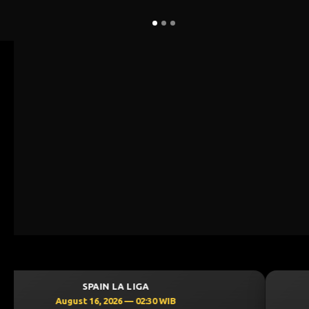
SPAIN LA LIGA
August 16, 2026 — 00:30 WIB