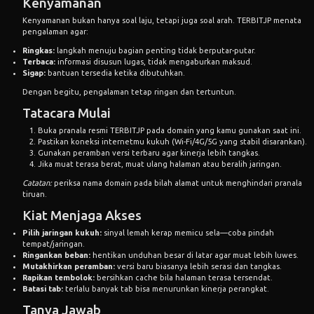
Kenyamanan
Kenyamanan bukan hanya soal laju, tetapi juga soal arah. TERBITJP menata
pengalaman agar:
Ringkas:
langkah menuju bagian penting tidak berputar-putar.
Terbaca:
informasi disusun lugas, tidak mengaburkan maksud.
Sigap:
bantuan tersedia ketika dibutuhkan.
Dengan begitu, pengalaman tetap ringan dan tertuntun.
Tatacara Mulai
Buka pranala resmi TERBITJP pada domain yang kamu gunakan saat ini.
Pastikan koneksi internetmu kukuh (Wi-Fi/4G/5G yang stabil disarankan).
Gunakan peramban versi terbaru agar kinerja lebih tangkas.
Jika muat terasa berat, muat ulang halaman atau beralih jaringan.
Catatan:
periksa nama domain pada bilah alamat untuk menghindari pranala
tiruan.
Kiat Menjaga Akses
Pilih jaringan kukuh:
sinyal lemah kerap memicu sela—coba pindah
tempat/jaringan.
Ringankan beban:
hentikan unduhan besar di latar agar muat lebih luwes.
Mutakhirkan peramban:
versi baru biasanya lebih serasi dan tangkas.
Rapikan tembolok:
bersihkan cache bila halaman terasa tersendat.
Batasi tab:
terlalu banyak tab bisa menurunkan kinerja perangkat.
Tanya Jawab