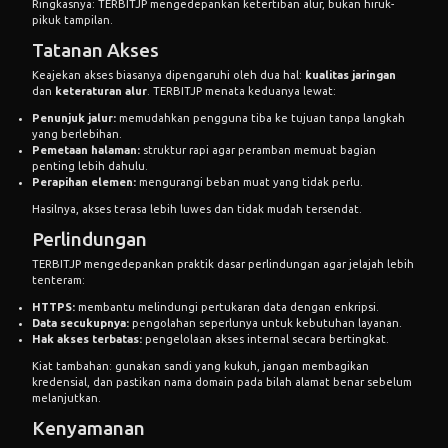
Ringkasnya: TERBITJP mengedepankan ketertiban alur, bukan hiruk-
pikuk tampilan.
Tatanan Akses
Keajekan akses biasanya dipengaruhi oleh dua hal:
kualitas jaringan
dan
keteraturan alur
. TERBITJP menata keduanya lewat:
Penunjuk jalur:
memudahkan pengguna tiba ke tujuan tanpa langkah
yang berlebihan.
Pemetaan halaman:
struktur rapi agar peramban memuat bagian
penting lebih dahulu.
Perapihan elemen:
mengurangi beban muat yang tidak perlu.
Hasilnya, akses terasa lebih luwes dan tidak mudah tersendat.
Perlindungan
TERBITJP mengedepankan praktik dasar perlindungan agar jelajah lebih
tenteram:
HTTPS:
membantu melindungi pertukaran data dengan enkripsi.
Data secukupnya:
pengolahan seperlunya untuk kebutuhan layanan.
Hak akses terbatas:
pengelolaan akses internal secara bertingkat.
Kiat tambahan: gunakan sandi yang kukuh, jangan membagikan
kredensial, dan pastikan nama domain pada bilah alamat benar sebelum
melanjutkan.
Kenyamanan