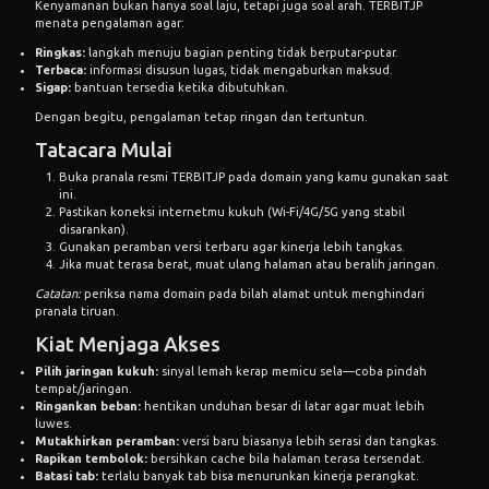
Kenyamanan bukan hanya soal laju, tetapi juga soal arah. TERBITJP
menata pengalaman agar:
Ringkas:
langkah menuju bagian penting tidak berputar-putar.
Terbaca:
informasi disusun lugas, tidak mengaburkan maksud.
Sigap:
bantuan tersedia ketika dibutuhkan.
Dengan begitu, pengalaman tetap ringan dan tertuntun.
Tatacara Mulai
Buka pranala resmi TERBITJP pada domain yang kamu gunakan saat
ini.
Pastikan koneksi internetmu kukuh (Wi-Fi/4G/5G yang stabil
disarankan).
Gunakan peramban versi terbaru agar kinerja lebih tangkas.
Jika muat terasa berat, muat ulang halaman atau beralih jaringan.
Catatan:
periksa nama domain pada bilah alamat untuk menghindari
pranala tiruan.
Kiat Menjaga Akses
Pilih jaringan kukuh:
sinyal lemah kerap memicu sela—coba pindah
tempat/jaringan.
Ringankan beban:
hentikan unduhan besar di latar agar muat lebih
luwes.
Mutakhirkan peramban:
versi baru biasanya lebih serasi dan tangkas.
Rapikan tembolok:
bersihkan cache bila halaman terasa tersendat.
Batasi tab:
terlalu banyak tab bisa menurunkan kinerja perangkat.