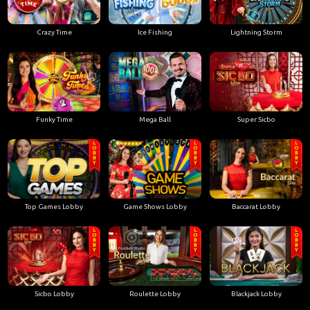
Crazy Time
Ice Fishing
Lightning Storm
Funky Time
Mega Ball
Super Sicbo
Top Games Lobby
Game Shows Lobby
Baccarat Lobby
Sicbo Lobby
Roulette Lobby
Blackjack Lobby