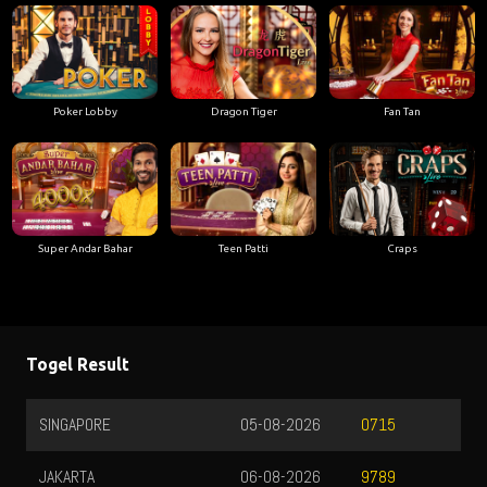
Poker Lobby
Dragon Tiger
Fan Tan
Super Andar Bahar
Teen Patti
Craps
Togel Result
05-08-2026
TOTOMACAU 2200
06-
0715
06-08-2026
TOTOMACAU 2300
06-
9789