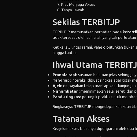
Kiat Menjaga Akses
Tanya Jawab
Sekilas TERBITJP
TERBITJP memusatkan perhatian pada
keterti
tidak tersesat oleh alih arah yang tak perlu ata
Ketika lalu lintas ramai, yang dibutuhkan bukan
hingga tuntas.
Ihwal Utama TERBIT
Pranala rapi:
susunan halaman jelas sehingga y
Tanggap:
interaksi dibuat ringkas agar tidak m
Ajek:
diupayakan tetap mantap saat kunjungan 
Nirhambatan:
meminimalkan sela, seret, dan 
Pandu ringkas:
petunjuk praktis untuk memban
Ringkasnya: TERBITJP mengedepankan ketertiban
Tatanan Akses
Keajekan akses biasanya dipengaruhi oleh dua h