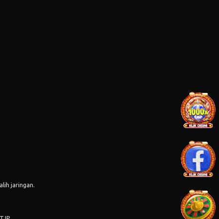
lih jaringan.
TJP.