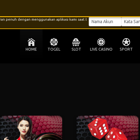
nuh dengan menggunakan aplikasi kami saat bermain.
Dapatkan keny
HOME
TOGEL
SLOT
LIVE CASINO
SPORT