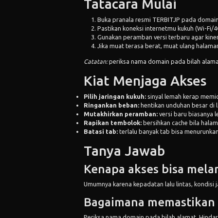
Tatacara Mulai
Buka pranala resmi TERBITJP pada domain 
Pastikan koneksi internetmu kukuh (Wi-Fi/4
Gunakan peramban versi terbaru agar kinerj
Jika muat terasa berat, muat ulang halaman
Catatan:
periksa nama domain pada bilah alamat
Kiat Menjaga Akses
Pilih jaringan kukuh:
sinyal lemah kerap memi
Ringankan beban:
hentikan unduhan besar di l
Mutakhirkan peramban:
versi baru biasanya l
Rapikan tembolok:
bersihkan cache bila halam
Batasi tab:
terlalu banyak tab bisa menurunkan
Tanya Jawab
Kenapa akses bisa mela
Umumnya karena kepadatan lalu lintas, kondisi ja
Bagaimana memastikan 
Periksa nama domain pada bilah alamat. Hindar