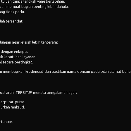
ujuan tanpa langkah yang berlebihan.
ban memuat bagian penting lebih dahulu.
g tidak perlu.
dah tersendat.
ngan agar jelajah lebih tenteram:
dengan enkripsi.
k kebutuhan layanan.
l secara bertingkat.
an membagikan kredensial, dan pastikan nama domain pada bilah alamat bena
 soal arah. TERBITJP menata pengalaman agar:
berputar-putar.
burkan maksud.
rtuntun.