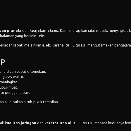
ban pranala
dan
keajekan akses
. Kami merapikan jalur masuk, menyingkat 
u halaman yang bertele-tele.
 sekadar cepat, melainkan
ajek
. Karena itu TERBITJP mengutamakan pengalaman
JP
ang dicari cepat ditemukan.
enguras waktu.
meningkat.
putus-muat.
tu pengguna baru.
 alur, bukan hiruk-pikuk tampilan.
al:
kualitas jaringan
dan
keteraturan alur
. TERBITJP menata keduanya lew