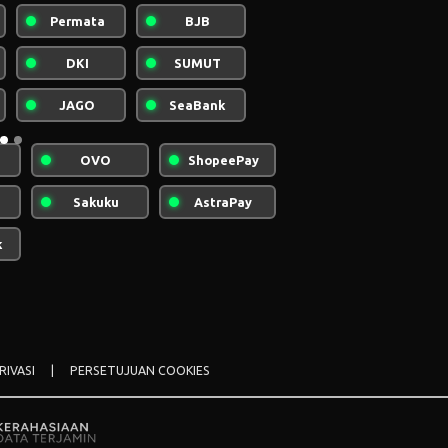
s
Mega
UOB
BluBCA
nk
Allobank
OVO
ShopeePay
Sakuku
AstraPay
k
RIVASI
|
PERSETUJUAN COOKIES