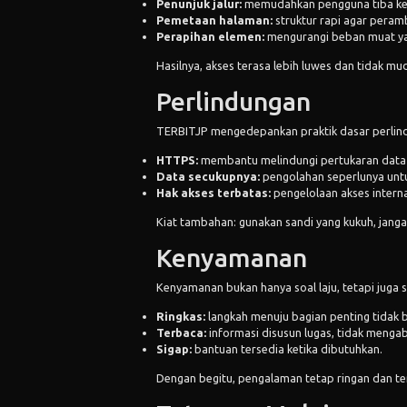
Penunjuk jalur:
memudahkan pengguna tiba ke t
Pemetaan halaman:
struktur rapi agar peram
Perapihan elemen:
mengurangi beban muat yan
Hasilnya, akses terasa lebih luwes dan tidak mu
Perlindungan
TERBITJP mengedepankan praktik dasar perlindu
HTTPS:
membantu melindungi pertukaran data 
Data secukupnya:
pengolahan seperlunya untu
Hak akses terbatas:
pengelolaan akses interna
Kiat tambahan: gunakan sandi yang kukuh, jang
Kenyamanan
Kenyamanan bukan hanya soal laju, tetapi juga
Ringkas:
langkah menuju bagian penting tidak 
Terbaca:
informasi disusun lugas, tidak menga
Sigap:
bantuan tersedia ketika dibutuhkan.
Dengan begitu, pengalaman tetap ringan dan te