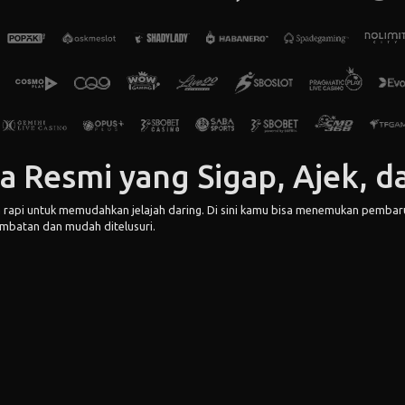
a Resmi yang Sigap, Ajek, d
rapi untuk memudahkan jelajah daring. Di sini kamu bisa menemukan pembarua
ambatan dan mudah ditelusuri.