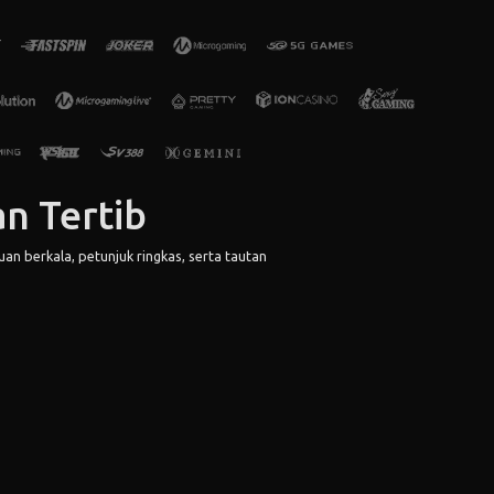
an Tertib
n berkala, petunjuk ringkas, serta tautan