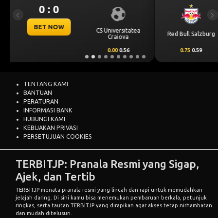
0 : 0
Previous
Ne
BET NOW
Red Bull Salzburg
Pafos FC
0.75
0.59
-0.75
-0.75
TENTANG KAMI
BANTUAN
PERATURAN
INFORMASI BANK
HUBUNGI KAMI
KEBIJAKAN PRIVASI
PERSETUJUAN COOKIES
TERBITJP: Pranala Resmi yang Sigap,
Ajek, dan Tertib
TERBITJP menata pranala resmi yang lincah dan rapi untuk memudahkan
jelajah daring. Di sini kamu bisa menemukan pembaruan berkala, petunjuk
ringkas, serta tautan TERBITJP yang dirapikan agar akses tetap nirhambatan
dan mudah ditelusuri.