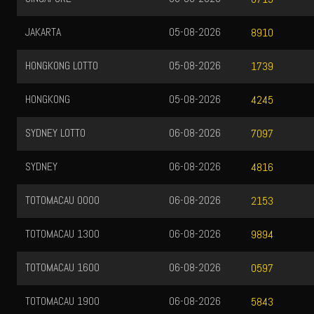
KARTA
05-08-2026
TOTOM
8910
NGKONG LOTTO
05-08-2026
BULLS
1739
NGKONG
05-08-2026
CAMBO
4245
DNEY LOTTO
06-08-2026
CHINA
7097
DNEY
06-08-2026
JAPA
4816
TOMACAU 0000
06-08-2026
TAIWA
2153
TOMACAU 1300
06-08-2026
PCSO
9894
TOMACAU 1600
06-08-2026
TOTO 
0597
TOMACAU 1900
06-08-2026
HK SI
5843