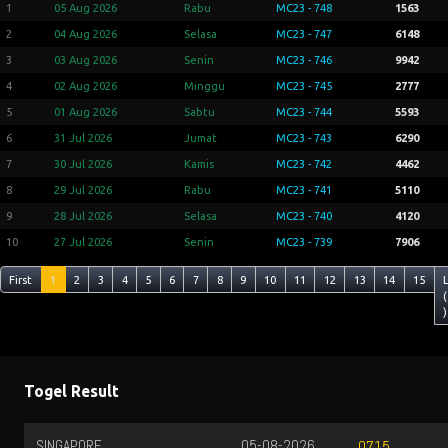
1
05 Aug 2026
Rabu
MC23 - 748
1563
2
04 Aug 2026
Selasa
MC23 - 747
6148
3
03 Aug 2026
Senin
MC23 - 746
9942
4
02 Aug 2026
Minggu
MC23 - 745
2777
5
01 Aug 2026
Sabtu
MC23 - 744
5593
6
31 Jul 2026
Jumat
MC23 - 743
6290
7
30 Jul 2026
Kamis
MC23 - 742
4462
8
29 Jul 2026
Rabu
MC23 - 741
5110
9
28 Jul 2026
Selasa
MC23 - 740
4120
10
27 Jul 2026
Senin
MC23 - 739
7906
First
1
2
3
4
5
6
7
8
9
10
11
12
13
14
15
(
)
Togel Result
NGAPORE
05-08-2026
TOTOM
0715