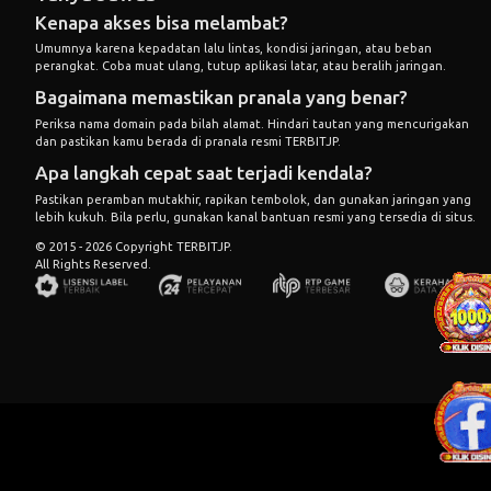
Kenapa akses bisa melambat?
Umumnya karena kepadatan lalu lintas, kondisi jaringan, atau beban
perangkat. Coba muat ulang, tutup aplikasi latar, atau beralih jaringan.
Bagaimana memastikan pranala yang benar?
Periksa nama domain pada bilah alamat. Hindari tautan yang mencurigakan
dan pastikan kamu berada di pranala resmi TERBITJP.
Apa langkah cepat saat terjadi kendala?
Pastikan peramban mutakhir, rapikan tembolok, dan gunakan jaringan yang
lebih kukuh. Bila perlu, gunakan kanal bantuan resmi yang tersedia di situs.
© 2015 - 2026 Copyright TERBITJP.
All Rights Reserved.